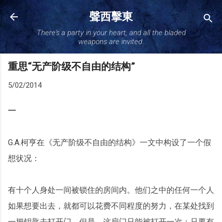
跳至主要内容
聲西擊東
There's a party in your heart, and all the bladed
weapons are invited.
重思“无产阶级不自由的结构”
5/02/2014
一
G.A.柯亨在《无产阶级不自由的结构》一文中构设了一个假
想状况：
有十个人身处一间被锁住的房间内。他们之中的任何一个人
如果想要出去，就都可以花费不同程度的努力，在某处找到
一把钥匙去打开门。但是，这扇门只能被打开一次：只要有