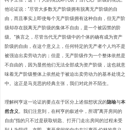
他论证说：“尽管大多数无产阶级拥有脱离无产阶级的自
由，而且事实上即使每个无产阶级拥有这种自由，但无产阶
级却存在脱离无产阶级的集体不自由，是一个被囚禁的阶
级。”换言之，尽管当代无产阶级中的个体的确有成为资产
阶级的自由，在这个意义上，任何特定的无产者个人均不是
被强迫出卖劳动力的；但是，无产阶级作为一个整体依然是
不自由的，因为显然他们无法全部成为资产阶级，这也就意
味着无产阶级整体上依然处于被迫出卖劳动力的基本处境之
中。这正是马克思的经典主张，我们对此并不陌生。
理解柯亨这一论证的要点在于区分上述假想状况的
隐喻
与
本
然含义
。我们注意到，在柯亨的叙述中，所谓“离开房间的
自由”指的只不过是获取钥匙、打开门走出房间的过程未受
到人为阻碍，亦即，离开房间的自由在以赛亚·伯林的意义