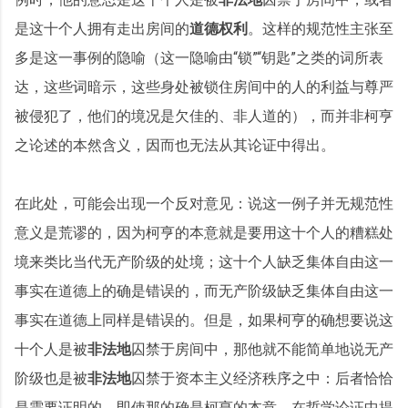
是这十个人拥有走出房间的
道德权利
。这样的规范性主张至
多是这一事例的隐喻（这一隐喻由“锁”“钥匙”之类的词所表
达，这些词暗示，这些身处被锁住房间中的人的利益与尊严
被侵犯了，他们的境况是欠佳的、非人道的），而并非柯亨
之论述的本然含义，因而也无法从其论证中得出。
在此处，可能会出现一个反对意见：说这一例子并无规范性
意义是荒谬的，因为柯亨的本意就是要用这十个人的糟糕处
境来类比当代无产阶级的处境；这十个人缺乏集体自由这一
事实在道德上的确是错误的，而无产阶级缺乏集体自由这一
事实在道德上同样是错误的。但是，如果柯亨的确想要说这
十个人是被
非法地
囚禁于房间中，那他就不能简单地说无产
阶级也是被
非法地
囚禁于资本主义经济秩序之中：后者恰恰
是需要证明的，即使那的确是柯亨的本意。在哲学论证中提