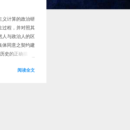
主义计算的政治研
生过程，并对照其
然人与政治人的区
集体同意之契约建
对历史的正确描
提供了一个避免此
阅读全文
套（洛克不合情理
，那种认为社会契
遍同意”这一标准
然坚持以先前的方
治研究将不会从中