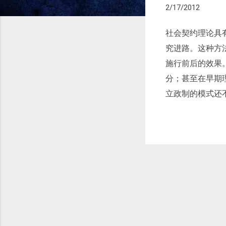
2/17/2012
社会契约理论具
究进路。这种方
施行前后的效果
分；甚至在早期
立政制的模式还
摹：譬如，霍布
类境况再次出现
地认为，居住在
约反映了真实世
在任何一个时代
式理解社会契约
获得任何助益。