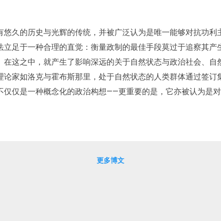
有悠久的历史与光辉的传统，并被广泛认为是唯一能够对抗功利
法立足于一种合理的直觉：衡量政制的最佳手段莫过于追察其产
。在这之中，就产生了影响深远的关于自然状态与政治社会、自
理论家如洛克与霍布斯那里，处于自然状态的人类群体通过签订
不仅仅是一种概念化的政治构想——更重要的是，它亦被认为是
斯相信，英格兰已经在内战中陷入过自然状态，而《利维坦》则
的可靠方案。然而，自从休谟批评了洛克对“同意”概念的生搬硬
国家之领土上的事实，就已经蕴含了对国家之统治的默许）之后
界的说法就失去了市场。在这一方面我们还应该注意到，鉴于“普
更多博文
的任何一个国家都是无法满足或至少是限制过苛的，如果我们仍
（其中最典型的即是将其看作一种前政治的民主程序），那么政