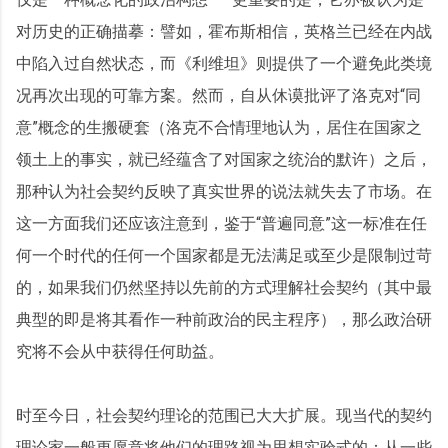
对历史的正确描摹：譬如，霍布斯相信，英格兰已经在内战
中陷入过自然状态，而《利维坦》则提供了一个避免此类境
况再次出现的可靠方案。然而，自从休谟批评了洛克对“同
意”概念的生搬硬套（洛克不合情理地认为，居住在国家之
领土上的事实，就已经蕴含了对国家之统治的默许）之后，
那种认为社会契约反映了真实世界的说法就失去了市场。在
这一方面我们还应该注意到，鉴于“普遍同意”这一标准在任
何一个时代的任何一个国家都是无法满足或至少是限制过苛
的，如果我们仍然坚持以先前的方式理解社会契约（其中最
典型的即是将其看作一种前政治的民主程序），那么政治研
究将不会从中获得任何助益。
时至今日，社会契约理论的范围已大大扩展。现当代的契约
理论家一般更愿意将他们的理路视为思想实验式的：从一些