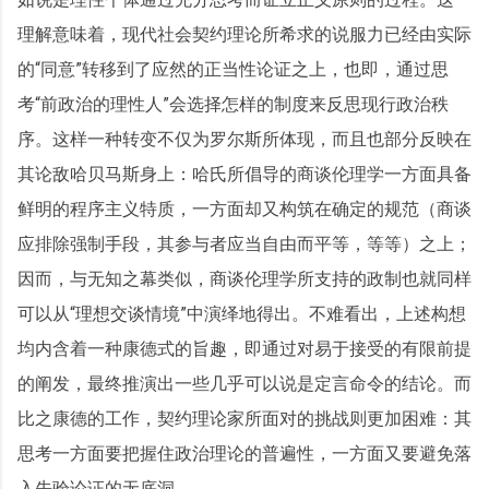
理解意味着，现代社会契约理论所希求的说服力已经由实际
的“同意”转移到了应然的正当性论证之上，也即，通过思
考“前政治的理性人”会选择怎样的制度来反思现行政治秩
序。这样一种转变不仅为罗尔斯所体现，而且也部分反映在
其论敌哈贝马斯身上：哈氏所倡导的商谈伦理学一方面具备
鲜明的程序主义特质，一方面却又构筑在确定的规范（商谈
应排除强制手段，其参与者应当自由而平等，等等）之上；
因而，与无知之幕类似，商谈伦理学所支持的政制也就同样
可以从“理想交谈情境”中演绎地得出。不难看出，上述构想
均内含着一种康德式的旨趣，即通过对易于接受的有限前提
的阐发，最终推演出一些几乎可以说是定言命令的结论。而
比之康德的工作，契约理论家所面对的挑战则更加困难：其
思考一方面要把握住政治理论的普遍性，一方面又要避免落
入先验论证的无底洞。