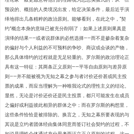
预设的、概括的人类境况出发，给定决策条件，最后近乎演
绎地得出几条精粹的政治原则。能够看到，在此之中，“契
约”概念本身的意味已被充分削弱了：如果上述原则果真是
演绎的结果——或者说群体的必然选择——而不是掺杂着复杂
的偏好与个人利益的不可预料的争吵、商议或会谈的产物，
那么具体缔约的过程就是无足轻重的。罗尔斯的政治理论正
具有这一特征：其两条正义原则——平等自由原则与差异原
则——并不能被视为无知之幕之参与者讨价还价甚或民主投
票的成果，而应当理解为一种唯我论式的理性主义的结论。
显然，无论是讨价还价还是民主投票，都只可能发生在成员
之偏好或利益彼此相异的群体之中；而在罗尔斯的构想里，
这些条件恰恰是被排除的。换言之，无知之幕所要表现的与
其说是立约者团体经由集体同意而签订社会契约的过程，不
如说是理性个体通过充分思考而证立正义原则的过程。这一