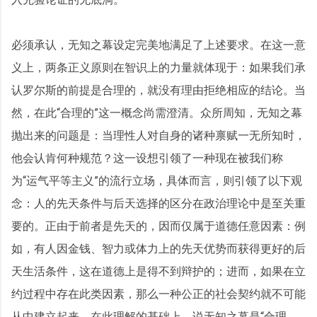
必须承认，无知之幕设定完美地满足了上述要求。在这一意
义上，两条正义原则在智识上的力量就体现于：如果我们承
认罗尔斯的前提是合理的，就没有理由拒绝相应的结论。当
然，在此“合理的”这一概念尚需澄清。众所周知，无知之幕
抛出来的问题是：当理性人对自身的诸种禀赋一无所知时，
他会认肯何种规范？这一设想引领了一种现在被我们称
为“运气平等主义”的流行立场，具体而言，则引领了以下观
念：人的先天条件与后天选择的区分在政治理论中是至关重
要的。正由于前者是先天的，因而仅属于道德任意因素：例
如，有人因金钱、智力或体力上的先天优势而获得更好的后
天生活条件，这在道德上是得不到辩护的；进而，如果在立
约过程中存在此类因素，那么一种公正的社会契约就不可能
从中建立起来。在此理解的基础上，说无知之幕是“合理