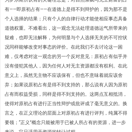
有——即原初占有——在道德上是得不到辩护的，因为那不是
个人选择的结果；只有个人的自律行动才能使相应事态具备
道德权重。不难看出，这一观念无法处理道德运气所带来的
疑难，也即无法解释，为何明显与个人选择无关的不可控状
况同样能够改变对事态的评价。在此我们不去讨论这一困
难，仅考虑对这一观念的另一个反对意见：原初占有似乎并
没有侵犯其他人，因为任何人对无主资源都没有权利。在此
意义上，虽然无主物不应该保有，但也不意味着就应该舍
弃；如果说原初占有是得不到支持的，那么说有人因为原初
占有而权益受损，同样是得不到支持的。这两点互相抵消，
使得对原初占有进行正当性辩护或批评成了毫无意义的。换
言之，在正义理论的层面上对原初占有进行评判，纯属不得
要领；“正义”概念只能被用于已被人所占有的资源，进一步
来说，它只适用于资源的转让过程。