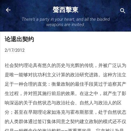
跳至主要内容
聲西擊東
There's a party in your heart, and all the bladed
weapons are invited.
论退出契约
2/17/2012
社会契约理论具有悠久的历史与光辉的传统，并被广泛认为
是唯一能够对抗功利主义计算的政治研究进路。这种方法立
足于一种合理的直觉：衡量政制的最佳手段莫过于追察其产
生过程，并对照其施行前后的效果。在这之中，就产生了影
响深远的关于自然状态与政治社会、自然人与政治人的区
分；甚至在早期理论家如洛克与霍布斯那里，处于自然状态
的人类群体通过签订集体同意之契约建立政制的模式还不仅
仅是一种概念化的政治构想——更重要的是，它亦被认为是