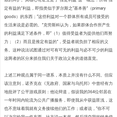
定有益的”利益，即指类似于罗尔斯之“基本善”（primary
goods）的东西；“这些利益对一个群体所有成员可接受的
生活来说是必需的。”克劳斯科认为，如果群体合作所产生
的利益满足下述条件，即“（1）值得受益者为提供他们而努
力；（2）而且是推定有益的”，受益者就负担了相应的义
务。这种说法试图通过对可有可无的利益与必不可少的利益
这两者的区分来抓住我们关于政治义务的道德直觉。
上述三种观点属于同一谱系，本质上并没有什么不同。但应
该注意到，诺齐克在《无政府、国家与乌托邦》中曾经有力
地批评了公平游戏原则：他论辩道，假设我的364位邻居在
一年时间内轮流为公共广播服务，即使我从中获益匪浅，这
也不意味着我就有义务接续他们的工作；或者说，“你不可
以决定给我一件东西，比方说一本书，然后强夺我的钱来偿