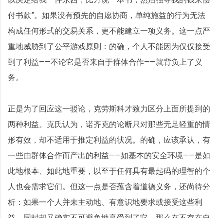
付书款”。如果没有预先的自愿协商，单纯施益的行为无法
构成任何形式的交易关系，更不能建立一项义务。这一点严
重地威胁到了公平游戏原则：的确，个人不能因为仅仅接受
到了利益——不论它是否来自于群体合作——就背负上了义
务。
正是为了回应这一驳论，克劳斯科才致力区分上面所提到的
两种利益。克氏认为，诺齐克的论断只对那些无足轻重的情
形有效，却不适用于推定利益的状况。的确，应该承认，有
一些由群体合作而产出的利益——如基本的安全环境——是如
此地根本、如此地重要，以至于任何具有最起码的理智的个
人也会需求它们。但这一点是否蕴含着道德义务，还尚待分
析：如果一个人并未主动地、有意识地要求或接受这些利
益，同时却又确实不可避免地享受到了它，那么在不存在自