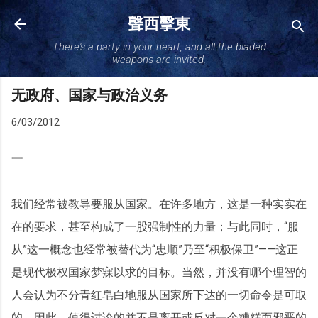
跳至主要内容
聲西擊東
There's a party in your heart, and all the bladed
weapons are invited.
无政府、国家与政治义务
6/03/2012
一
我们经常被教导要服从国家。在许多地方，这是一种实实在
在的要求，甚至构成了一股强制性的力量；与此同时，“服
从”这一概念也经常被替代为“忠顺”乃至“积极保卫”——这正
是现代极权国家梦寐以求的目标。当然，并没有哪个理智的
人会认为不分青红皂白地服从国家所下达的一切命令是可取
的。因此，值得讨论的并不是离开或反对一个糟糕而邪恶的